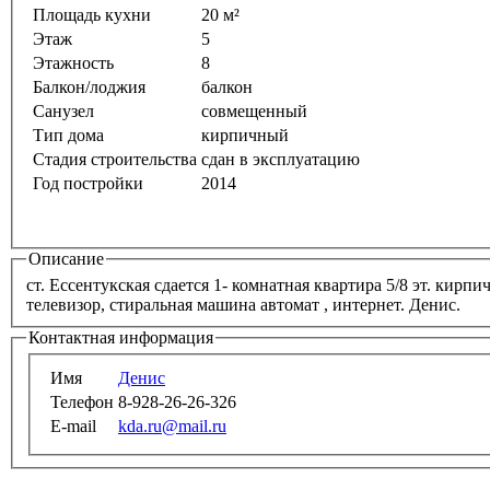
Площадь кухни
20 м²
Этаж
5
Этажность
8
Балкон/лоджия
балкон
Санузел
совмещенный
Тип дома
кирпичный
Стадия строительства
сдан в эксплуатацию
Год постройки
2014
Описание
ст. Ессентукская сдается 1- комнатная квартира 5/8 эт. кирпичного дома 50 кв м, комната 18 кв м, кухня 20 кв м новый ремонт, мебель, холодильник,
телевизор, стиральная машина автомат , интернет. Денис.
Контактная информация
Имя
Денис
Телефон
8-928-26-26-326
E-mail
kda.ru@mail.ru