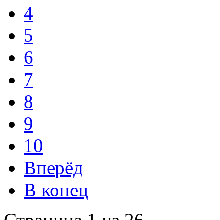
4
5
6
7
8
9
10
Вперёд
В конец
Страница 1 из 26