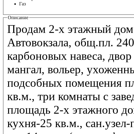
Газ
Описание
Продам 2-х этажный дом (2000 г.) , Пятигорск, район
Автовокзала, общ.пл. 240 кв
карбоновых навеса, двор плитка, за домом навес для дров,
мангал, вольер, ухоженн
подсобных помещения пл.
кв.м., три комнаты с заведенными коммуникациями. Жилая
площадь 2-х этажного дома 189 кв.м. 1-й этаж: зал-30 кв.м.,
кухня-25 кв.м., сан.узел-