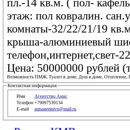
пл.-14 кв.м. ( пол- кафель,
этаж: пол ковралин. сан.узел совмещенный-12 кв.м.,
комнаты-32/22/21/19 кв.м., двери и окна столярка-листвен
крыша-алюминиевый шифе
телефон,интернет,свет-22
Цена: 50000000 рублей (т
Возможность ПМЖ, Туалет в доме, Душ в доме, Отопление, 
Контактная информация
Имя
Агентство Анис
Телефон
+79097539134
E-mail
anisagentstvo@mail.ru