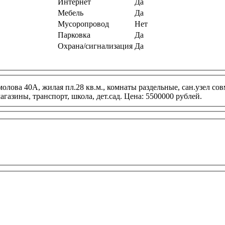
Интернет
Да
Мебель
Да
Мусоропровод
Нет
Парковка
Да
Охрана/сигнализация
Да
Ермолова 40А, жилая пл.28 кв.м., комнаты раздельные, сан.узел со
газины, транспорт, школа, дет.сад. Цена: 5500000 рублей.