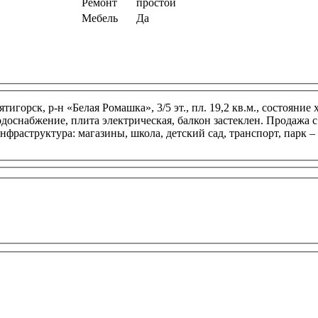
Ремонт
простой
Мебель
Да
игорск, р-н «Белая Ромашка», 3/5 эт., пл. 19,2 кв.м., состояние
одоснабжение, плита электрическая, балкон застеклен. Продажа 
фраструктура: магазины, школа, детский сад, транспорт, парк –