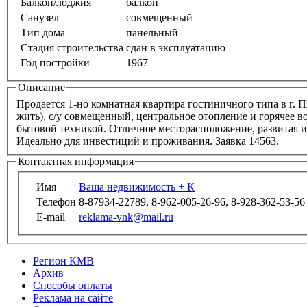
Балкон/лоджия
балкон
Санузел
совмещенный
Тип дома
панельный
Стадия строительства
сдан в эксплуатацию
Год постройки
1967
Описание
Продается 1-но комнатная квартира гостиничного типа в г. Пят
жить), с/у совмещенный, центральное отопление и горячее в
бытовой техникой. Отличное месторасположение, развитая ин
Идеально для инвестиций и проживания. Заявка 14563.
Контактная информация
Имя
Ваша недвижимость + К
Телефон
8-87934-22789, 8-962-005-26-96, 8-928-362-53-56
E-mail
reklama-vnk@mail.ru
Регион КМВ
Архив
Способы оплаты
Реклама на сайте