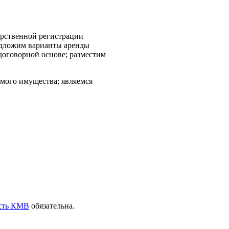
арственной регистрации
редложим варианты аренды
оговорной основе; разместим
имого имущества; являемся
сть КМВ
обязательна.