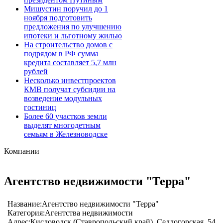
Мишустин поручил до 1
ноября подготовить
предложения по улучшению
ипотеки и льготному жилью
На строительство домов с
подрядом в РФ сумма
кредита составляет 5,7 млн
рублей
Несколько инвестпроектов
КМВ получат субсидии на
возведение модульных
гостиниц
Более 60 участков земли
выделят многодетным
семьям в Железноводске
Компании
Агентство недвижимости "Терра"
Название:
Агентство недвижимости "Терра"
Категория:
Агентства недвижимости
Адрес:
Кисловодск (Ставропольский край), Седлогорская, 54