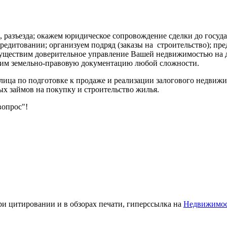
 разъезда; окажем юридическое сопровождение сделки до госуд
кредитовании; организуем подряд (заказы на строительство); п
уществим доверительное управление Вашей недвижимостью на д
мим земельно-правовую документацию любой сложности.
лица по подготовке к продаже и реализации залогового недвиж
 займов на покупку и строительство жилья.
опрос"!
ри цитировании и в обзорах печати, гиперссылка на
Недвижимо