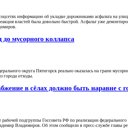
соцсетях информацию об укладке дорожниками асфальта на ули
реакция властей была довольно быстрой. Асфальт уже демонтиро
димиров.
д до мусорного коллапса
дерального округа Пятигорск реально оказалась на грани мусорно
з города отходы.
абжение в сёлах должно быть наравне с 
 рабочей подгруппы Госсовета РФ по реализации федерального 
адимир Владимиров. Об этом сообщили в пресс-службе главы ре