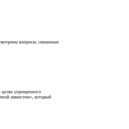
смотрены вопросы, связанные
в целях упрощенного
ачной амнистии», который