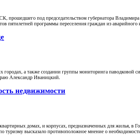
СК, прошедшего под председательством губернатора Владимира
тов пятилетней программы переселения граждан из аварийного и
ще
их городах, а также создании группы мониторинга паводковой си
краю Александр Иваницкий.
ость недвижимости
вартирных домах, и корпусах, предназначенных для жилья, в Г
о по туризму высказало противоположное мнение о необходимост