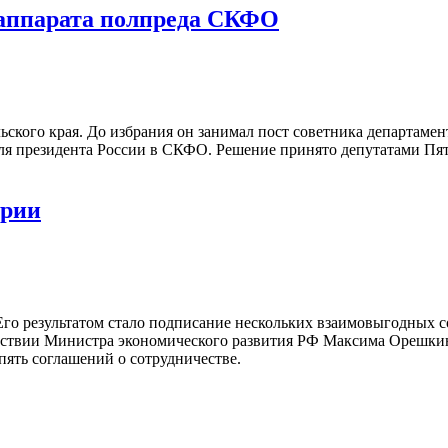
 аппарата полпреда СКФО
ского края. До избрания он занимал пост советника департамен
ля президента России в СКФО. Решение принято депутатами Пят
ории
Его результатом стало подписание нескольких взаимовыгодных 
исутствии Министра экономического развития РФ Максима Орешк
ять соглашений о сотрудничестве.