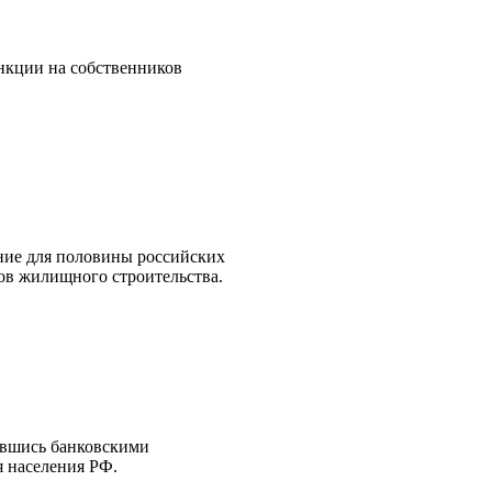
анкции на собственников
ание для половины российских
ов жилищного строительства.
авшись банковскими
 населения РФ.